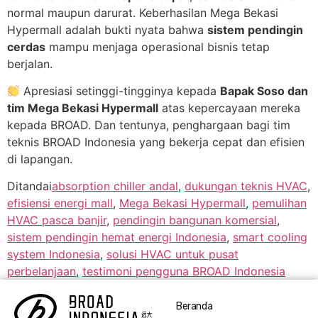
normal maupun darurat. Keberhasilan Mega Bekasi
Hypermall adalah bukti nyata bahwa
sistem pendingin
cerdas
mampu menjaga operasional bisnis tetap
berjalan.
Apresiasi setinggi-tingginya kepada
Bapak Soso dan
tim Mega Bekasi Hypermall
atas kepercayaan mereka
kepada BROAD. Dan tentunya, penghargaan bagi tim
teknis BROAD Indonesia yang bekerja cepat dan efisien
di lapangan.
Ditandai
absorption chiller andal
,
dukungan teknis HVAC
,
efisiensi energi mall
,
Mega Bekasi Hypermall
,
pemulihan
HVAC pasca banjir
,
pendingin bangunan komersial
,
sistem pendingin hemat energi Indonesia
,
smart cooling
system Indonesia
,
solusi HVAC untuk pusat
perbelanjaan
,
testimoni pengguna BROAD Indonesia
Beranda